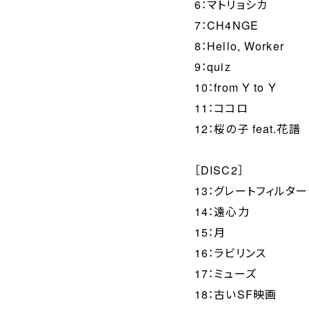
6：マトリョシカ
7：CH4NGE
8：Hello, Worker
9：quiz
10：from Y to Y
11：ココロ
12：桜の子 feat.花譜
［DISC2］
13：グレートフィルター
14：遠心力
15：月
16：ラビリンス
17：ミューズ
18：古いSF映画