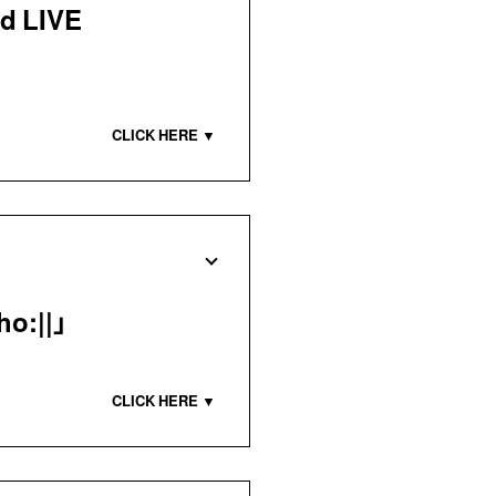
 LIVE
ho:||」