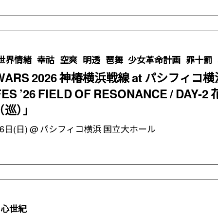
世界情緒
幸祜
空爽
明透
琶舞
少女革命計画
罪十罰
 WARS 2026 神椿横浜戦線 at パシフィコ横浜
ES ’26 FIELD OF RESONANCE / DAY-2
（巡）」
6日(日)
パシフィコ横浜 国立大ホール
心世紀