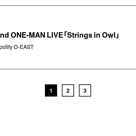
 2nd ONE-MAN LIVE「Strings in Owl」
potify O-EAST
1
2
3