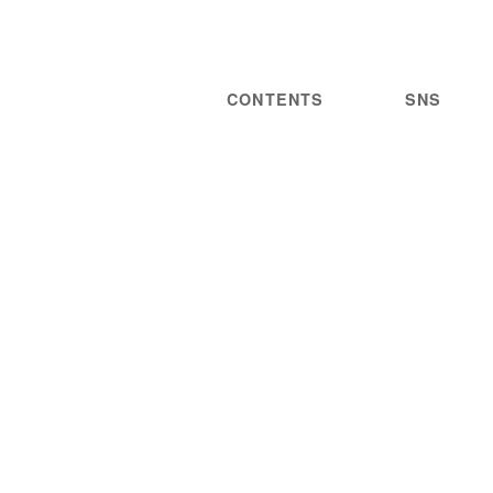
CONTENTS
SNS
NEWS
STATEMENT
LIVE/EVENT
PRIVACY
MEDIA
POLICY
GUIDELINES
ARTIST
DISCOGRAPHY
STORE
PROJECT
WORDS
CONTACT
JOIN