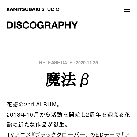
NEWS
STATEMENT
LIVE/EVENT
2020.11.25
魔法β
MEDIA
ARTIST
DISCOGRAPHY
花譜の2nd ALBUM。
2018年10月から活動を開始し2周年を迎える花
STORE
譜の新たな作品が誕生。
PROJECT
TVアニメ『ブラッククローバー』のEDテーマ「ア