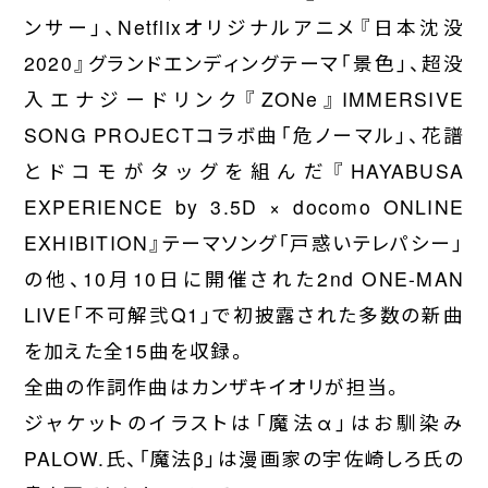
WORDS
ンサー」、Netflixオリジナルアニメ『日本沈没
2020』グランドエンディングテーマ「景色」、超没
CONTACT
入エナジードリンク『ZONe』IMMERSIVE
JOIN
SONG PROJECTコラボ曲「危ノーマル」、花譜
とドコモがタッグを組んだ『HAYABUSA
EXPERIENCE by 3.5D × docomo ONLINE
EXHIBITION』テーマソング「戸惑いテレパシー」
の他、10月10日に開催された2nd ONE-MAN
LIVE「不可解弐Q1」で初披露された多数の新曲
を加えた全15曲を収録。
全曲の作詞作曲はカンザキイオリが担当。
ジャケットのイラストは「魔法α」はお馴染み
PALOW.氏、「魔法β」は漫画家の宇佐崎しろ氏の