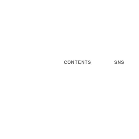
CONTENTS
SNS
NEWS
STATEMENT
LIVE/EVENT
PRIVACY
MEDIA
POLICY
GUIDELINES
ARTIST
DISCOGRAPHY
STORE
PROJECT