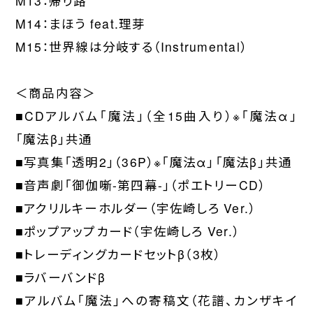
M13：帰り路
M14：まほう feat.理芽
M15：世界線は分岐する（Instrumental）
＜商品内容＞
■CDアルバム「魔法」（全15曲入り）※「魔法α」
「魔法β」共通
■写真集「透明2」（36P）※「魔法α」「魔法β」共通
■音声劇「御伽噺-第四幕-」（ポエトリーCD）
■アクリルキーホルダー（宇佐崎しろ Ver.）
■ポップアップカード（宇佐崎しろ Ver.）
■トレーディングカードセットβ（3枚）
■ラバーバンドβ
■アルバム「魔法」への寄稿文（花譜、カンザキイ