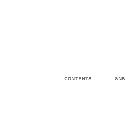
CONTENTS
SNS
NEWS
STATEMENT
LIVE/EVENT
PRIVACY
MEDIA
POLICY
GUIDELINES
ARTIST
DISCOGRAPHY