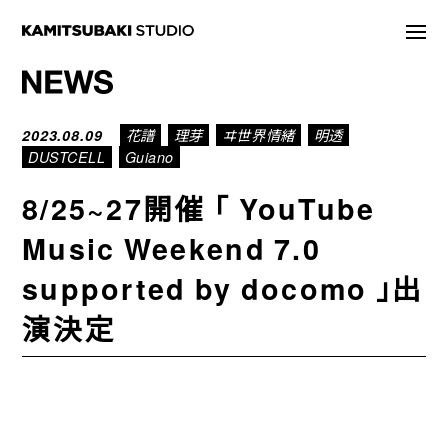
NEWS
2023.08.09
花譜
理芽
ヰ世界情緒
明透
DUSTCELL
Guiano
STATEMENT
8/25~27開催 ｢ YouTube
LIVE/EVENT
Music Weekend 7.0
MEDIA
supported by docomo ｣出
ARTIST
演決定
DISCOGRAPHY
STORE
PROJECT