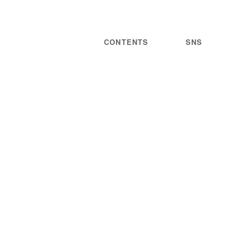
CONTENTS
SNS
NEWS
STATEMENT
LIVE/EVENT
PRIVACY
MEDIA
POLICY
GUIDELINES
ARTIST
DISCOGRAPHY
STORE
PROJECT
WORDS
CONTACT
JOIN