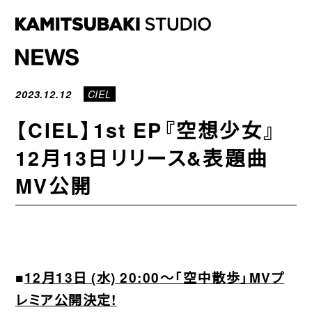
NEWS
2023.12.12
CIEL
STATEMENT
【CIEL】1st EP『空想少女』
LIVE/EVENT
12月13日リリース&表題曲
MEDIA
MV公開
ARTIST
DISCOGRAPHY
STORE
■
12月13日 (水) 20:00〜「空中散歩」MVプ
PROJECT
レミア公開決定!