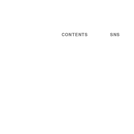
CONTENTS
SNS
NEWS
STATEMENT
LIVE/EVENT
PRIVACY
MEDIA
POLICY
GUIDELINES
ARTIST
DISCOGRAPHY
STORE
PROJECT
WORDS
CONTACT
JOIN