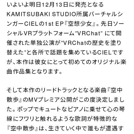
いよいよ明日12月13日に発売となる
WORDS
KAMITSUBAKI STUDIO所属バーチャルシ
CONTACT
ンガーCIELの1st EP『空想少女』。先日ソー
JOIN
シャルVRプラットフォーム”VRChat” にて開
催された単独公演が”VRChatの歴史を塗り
替えた”と各所で話題を集めているCIELです
が、本作は彼女にとって初めてのオリジナル楽
曲作品集となります。
そして本作のリードトラックとなる楽曲『空中
散歩』のMVプレミア公開がこの度決定しまし
た。ポップでキュートなピアノに乗せて心の琴
線にフワリと触れるような歌詞が特徴的な
『空中散歩』は、生きていく中で誰もが遭遇す