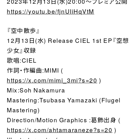
2023年12月13日(水)20:00〜プレミア公開
https://youtu.be/fjnUIiHqVtM
『空中散歩』
12月13日(水) Release CIEL 1st EP『空想
少女』収録
歌唱:CIEL
作詞・作編曲:MIMI (
https://x.com/mimi_3mi?s=20
)
Mix:Soh Nakamura
Mastering:Tsubasa Yamazaki (Flugel
Mastering)
Direction/Motion Graphics :葛飾出身 (
https://x.com/ahtamaraneze?s=20
)