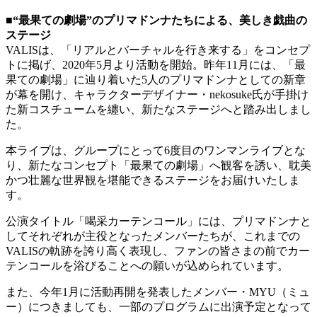
■“最果ての劇場”のプリマドンナたちによる、美しき戯曲の
ステージ
VALISは、「リアルとバーチャルを行き来する」をコンセプ
トに掲げ、2020年5月より活動を開始。昨年11月には、「最
果ての劇場」に辿り着いた5人のプリマドンナとしての新章
が幕を開け、キャラクターデザイナー・nekosuke氏が手掛け
た新コスチュームを纏い、新たなステージへと踏み出しまし
た。
本ライブは、グループにとって6度目のワンマンライブとな
り、新たなコンセプト「最果ての劇場」へ観客を誘い、耽美
かつ壮麗な世界観を堪能できるステージをお届けいたしま
す。
公演タイトル「喝采カーテンコール」には、プリマドンナと
してそれぞれが主役となったメンバーたちが、これまでの
VALISの軌跡を誇り高く表現し、ファンの皆さまの前でカー
テンコールを浴びることへの願いが込められています。
また、今年1月に活動再開を発表したメンバー・MYU（ミュ
ー）につきましても、一部のプログラムに出演予定となって