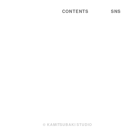
CONTENTS
SNS
NEWS
STATEMENT
LIVE/EVENT
PRIVACY
MEDIA
POLICY
GUIDELINES
ARTIST
DISCOGRAPHY
STORE
PROJECT
WORDS
CONTACT
JOIN
© KAMITSUBAKI STUDIO