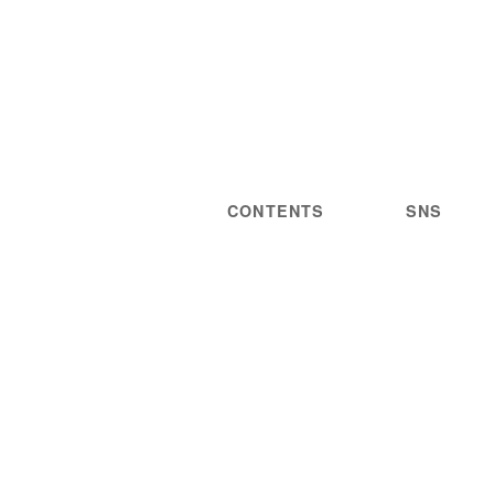
CONTENTS
SNS
NEWS
STATEMENT
LIVE/EVENT
PRIVACY
MEDIA
POLICY
GUIDELINES
ARTIST
DISCOGRAPHY
STORE
PROJECT