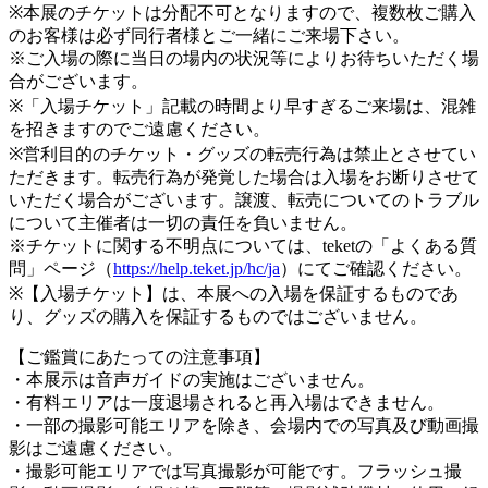
※本展のチケットは分配不可となりますので、複数枚ご購入
のお客様は必ず同行者様とご一緒にご来場下さい。
※ご入場の際に当日の場内の状況等によりお待ちいただく場
合がございます。
※「入場チケット」記載の時間より早すぎるご来場は、混雑
を招きますのでご遠慮ください。
※営利目的のチケット・グッズの転売行為は禁止とさせてい
ただきます。転売行為が発覚した場合は入場をお断りさせて
いただく場合がございます。譲渡、転売についてのトラブル
について主催者は一切の責任を負いません。
※チケットに関する不明点については、teketの「よくある質
問」ページ（
https://help.teket.jp/hc/ja
）にてご確認ください。
※【入場チケット】は、本展への入場を保証するものであ
り、グッズの購入を保証するものではございません。
【ご鑑賞にあたっての注意事項】
・本展示は音声ガイドの実施はございません。
・有料エリアは一度退場されると再入場はできません。
・一部の撮影可能エリアを除き、会場内での写真及び動画撮
影はご遠慮ください。
・撮影可能エリアでは写真撮影が可能です。フラッシュ撮