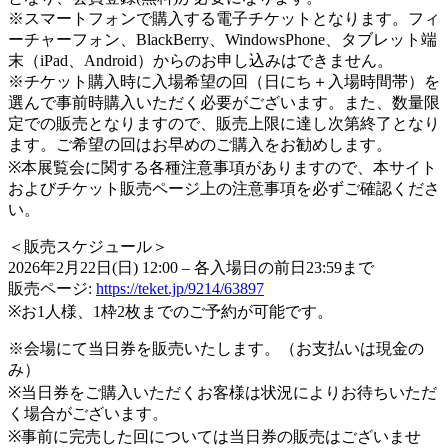
※スマートフォンで購入する電子チケットとなります。フィ
ーチャーフォン、BlackBerry、WindowsPhone、タブレット端
末（iPad、Android）からのお申し込みはできません。
※チケット購入時に入場希望の回（日にち＋入場時間帯）を
選んで事前時購入いただく必要がございます。また、数量限
定での販売となりますので、販売上限に達し次第終了となり
ます。ご希望の回はお早めのご購入をお勧めします。
※本展覧会に関する各種注意事項がありますので、本サイト
およびチケット販売ページ上の注意事項を必ずご確認くださ
い。
＜販売スケジュール＞
2026年2月22日(日) 12:00 – 各入場日の前日23:59まで
販売ページ:
https://teket.jp/9214/63897
※お1人様、1枠2枚までのご予約が可能です。
※会場にて当日券を販売いたします。（お支払いは現金の
み）
※当日券をご購入いただくお客様は状況によりお待ちいただ
く場合がございます。
※事前に完売した回については当日券の販売はございませ