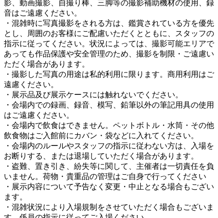
影、動画撮影、自撮り棒、三脚等の撮影補助機材の使用、録
音はご遠慮ください。
・混雑時に写真撮影をされる方は、鑑賞されている方を優先
とし、周囲のお客様にご配慮いただくとともに、スタッフの
指示に従ってください。状況によっては、撮影可能エリアで
あっても作品保護や安全管理のため、撮影を制限・ご遠慮い
ただく場合があります。
・撮影した写真の用途は私的利用に限ります。商用利用はご
遠慮ください。
・展示品及び展示ケースには触れないでください。
・会場内での録画、録音、模写、鉛筆以外の筆記用具の使用
はご遠慮ください。
・会場内で飲食はできません。ペットボトル・水筒・その他
飲食物はご入館前にカバン・袋などに入れてください。
・会場内のルールやスタッフの指示に従わない方は、入場を
お断りする、または退場していただく場合があります。
・盗難、置き引き、紛失等に関して、主催者は一切責任を負
いません。荷物・貴重品の管理はご自身で行ってください
・展示内容について予告なく変更・中止となる場合もござい
ます。
・混雑状況により入場規制をさせていただく場合もございま
す。係員の指示に従ってご入場ください。