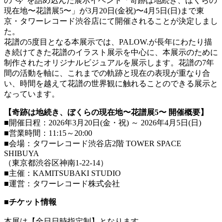
の“今”を詰め込んだ展示イベント「奇跡は地続き、ぼくらの
現在地〜花譜展5〜」が3月20日(金祝)〜4月5日(日)まで東
京・タワーレコード渋谷店にて開催されることが決定しまし
た。
花譜の5度目となる本展示では、PALOW.が長年にわたり描
き続けてきた花譜のイラスト展示を中心に、本展示のために
制作されたオリジナルビジュアルを展示します。花譜の7年
間の活動を軸に、これまでの軌跡と現在の表現が重なり合
い、時間を越えて花譜の世界観に触れることのできる展示と
なっています。
【奇跡は地続き、ぼくらの現在地〜花譜展5〜 開催概要】
■開催日程：2026年3月20日(金・祝) ～ 2026年4月5日(日)
■営業時間：11:15～20:00
■会場：タワーレコード渋谷店2階 TOWER SPACE
SHIBUYA
（東京都渋谷区神南1-22-14）
■主催：KAMITSUBAKI STUDIO
■運営：タワーレコード株式会社
■チケット情報
本展は【全日日時指定制】となります。