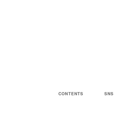
CONTENTS
SNS
NEWS
STATEMENT
LIVE/EVENT
PRIVACY
MEDIA
POLICY