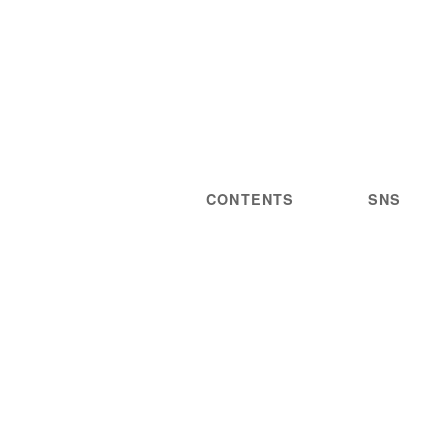
CONTENTS
SNS
NEWS
STATEMENT
LIVE/EVENT
PRIVACY
MEDIA
POLICY
GUIDELINES
ARTIST
DISCOGRAPHY
STORE
PROJECT