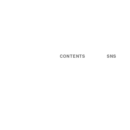
CONTENTS
SNS
NEWS
STATEMENT
LIVE/EVENT
PRIVACY
MEDIA
POLICY
GUIDELINES
ARTIST
DISCOGRAPHY
STORE
PROJECT