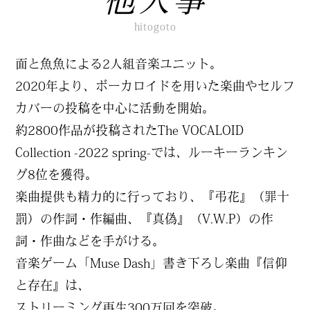
他人事
WORDS
hitogoto
CONTACT
面と魚魚による2人組音楽ユニット。
JOIN
2020年より、ボーカロイドを用いた楽曲やセルフ
カバーの投稿を中心に活動を開始。
約2800作品が投稿されたThe VOCALOID
Collection -2022 spring-では、ルーキーランキン
グ8位を獲得。
楽曲提供も精力的に行っており、『弔花』（罪十
罰）の作詞・作編曲、『真偽』（V.W.P）の作
詞・作曲などを手がける。
音楽ゲーム「Muse Dash」書き下ろし楽曲『信仰
と存在』は、
ストリーミング再生300万回を突破。