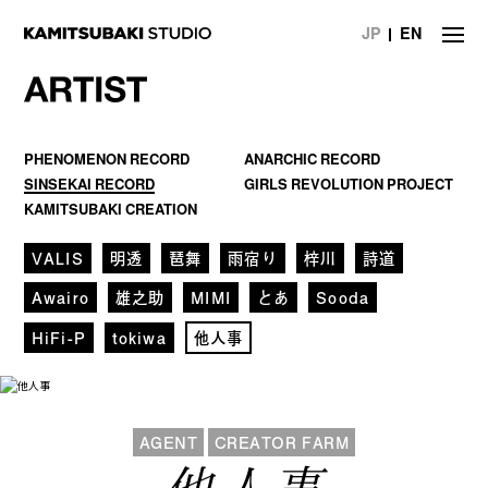
JP
EN
NEWS
PHENOMENON RECORD
ANARCHIC RECORD
STATEMENT
SINSEKAI RECORD
GIRLS REVOLUTION PROJECT
KAMITSUBAKI CREATION
LIVE/EVENT
VALIS
明透
琶舞
雨宿り
梓川
詩道
MEDIA
Awairo
雄之助
MIMI
とあ
Sooda
ARTIST
HiFi-P
tokiwa
他人事
DISCOGRAPHY
STORE
AGENT
CREATOR FARM
PROJECT