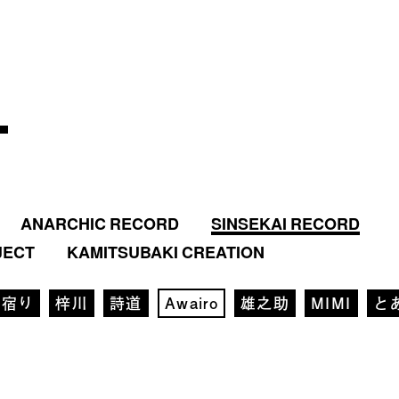
ANARCHIC RECORD
SINSEKAI RECORD
JECT
KAMITSUBAKI CREATION
雨宿り
梓川
詩道
Awairo
雄之助
MIMI
と