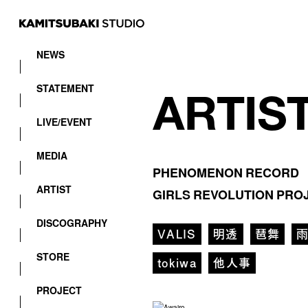
NEWS
STATEMENT
LIVE/EVENT
MEDIA
PHENOMENON RECORD
ARTIST
GIRLS REVOLUTION PRO
DISCOGRAPHY
VALIS
明透
琶舞
STORE
tokiwa
他人事
PROJECT