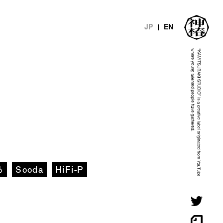
JP
EN
あ
Sooda
HiFi-P